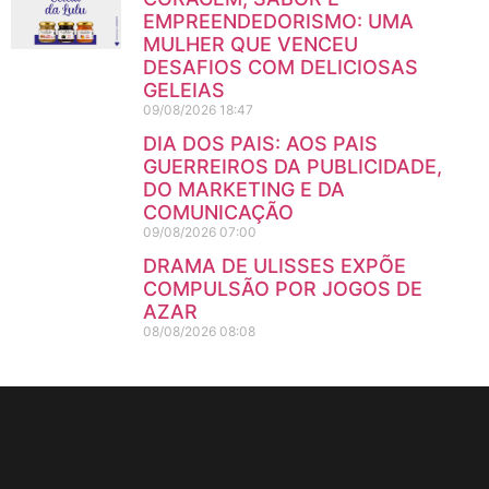
EMPREENDEDORISMO: UMA
MULHER QUE VENCEU
DESAFIOS COM DELICIOSAS
GELEIAS
09/08/2026
18:47
DIA DOS PAIS: AOS PAIS
GUERREIROS DA PUBLICIDADE,
DO MARKETING E DA
COMUNICAÇÃO
09/08/2026
07:00
DRAMA DE ULISSES EXPÕE
COMPULSÃO POR JOGOS DE
AZAR
08/08/2026
08:08