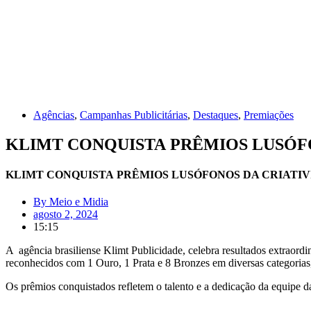
Agências
,
Campanhas Publicitárias
,
Destaques
,
Premiações
KLIMT CONQUISTA PRÊMIOS LUSÓF
KLIMT CONQUISTA PRÊMIOS LUSÓFONOS DA CRIATI
By
Meio e Midia
agosto 2, 2024
15:15
A agência brasiliense Klimt Publicidade, celebra resultados extraordi
reconhecidos com 1 Ouro, 1 Prata e 8 Bronzes em diversas categorias
Os prêmios conquistados refletem o talento e a dedicação da equipe da