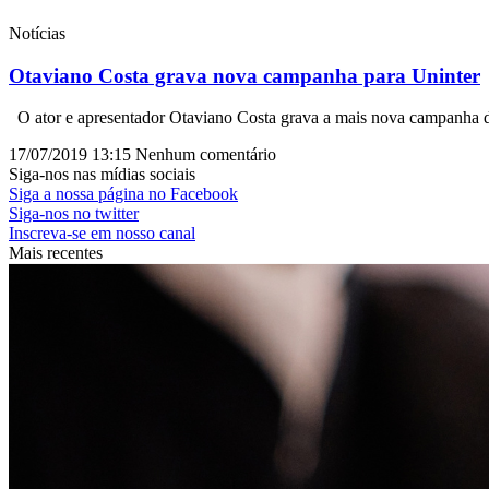
Notícias
Otaviano Costa grava nova campanha para Uninter
O ator e apresentador Otaviano Costa grava a mais nova campanha d
17/07/2019
13:15
Nenhum comentário
Siga-nos nas mídias sociais
Siga a nossa página no Facebook
Siga-nos no twitter
Inscreva-se em nosso canal
Mais recentes