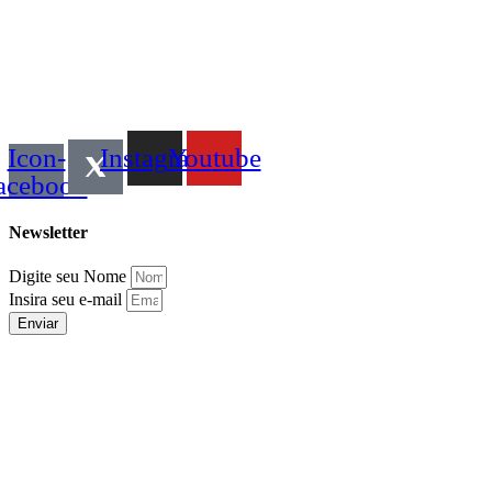
Icon-
Instagram
Youtube
acebook
Newsletter
Digite seu Nome
Insira seu e-mail
Enviar