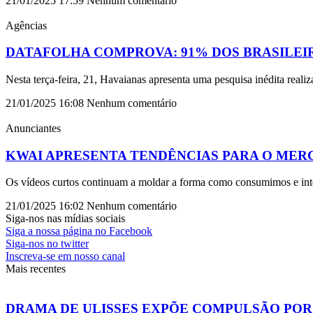
21/01/2025
17:59
Nenhum comentário
Agências
DATAFOLHA COMPROVA: 91% DOS BRASILEI
Nesta terça-feira, 21, Havaianas apresenta uma pesquisa inédita real
21/01/2025
16:08
Nenhum comentário
Anunciantes
KWAI APRESENTA TENDÊNCIAS PARA O MERC
Os vídeos curtos continuam a moldar a forma como consumimos e int
21/01/2025
16:02
Nenhum comentário
Siga-nos nas mídias sociais
Siga a nossa página no Facebook
Siga-nos no twitter
Inscreva-se em nosso canal
Mais recentes
DRAMA DE ULISSES EXPÕE COMPULSÃO POR