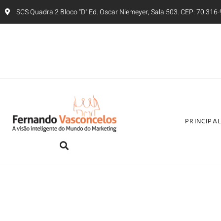
SCS Quadra 2 Bloco "D" Ed. Oscar Niemeyer, Sala 503. CEP: 70.316-9
PRINCIPA