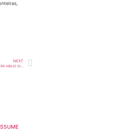
nteiras,
NEXT
NOVO PROGRAMA DA CNN TERÁ ABILIO DINIZ DEBATENDO ECONOMIA COM CONVIDADOS
ASSUME