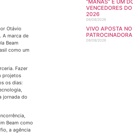
“MANAS” É UM D
VENCEDORES DO
2026
06/08/2026
or Otávio
VIVO APOSTA NO
PATROCINADORA 
l. A marca de
06/08/2026
ela Beam
rasil como um
ceria. Fazer
 projetos
s os dias:
ecnologia,
a jornada do
ncorrência,
 Jim Beam como
io, a agência