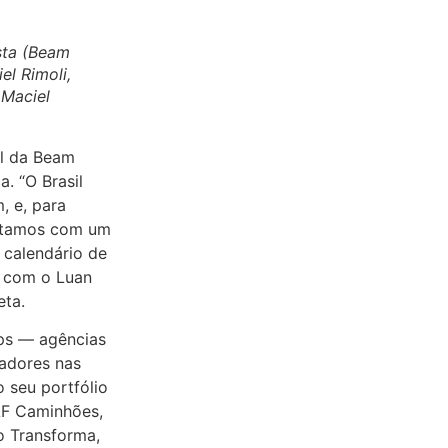
sta (Beam
el Rimoli,
 Maciel
il da Beam
. “O Brasil
, e, para
ontamos com um
 calendário de
a com o Luan
eta.
ps — agências
adores nas
 seu portfólio
DAF Caminhões,
o Transforma,