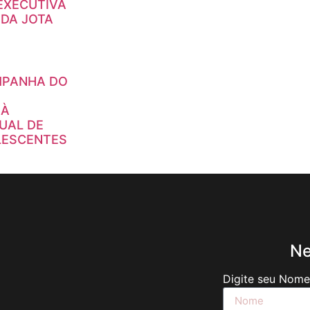
EXECUTIVA
 DA JOTA
MPANHA DO
 À
UAL DE
LESCENTES
Ne
Digite seu Nom