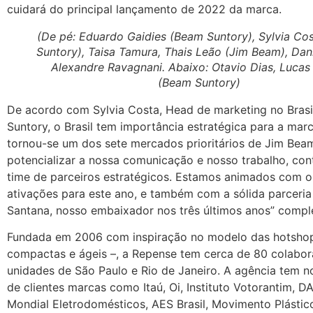
cuidará do principal lançamento de 2022 da marca.
(De pé: Eduardo Gaidies (Beam Suntory), Sylvia Co
Suntory), Taisa Tamura, Thais Leão (Jim Beam), Dani
Alexandre Ravagnani. Abaixo: Otavio Dias, Lucas
(Beam Suntory)
De acordo com Sylvia Costa, Head de marketing no Bras
Suntory, o Brasil tem importância estratégica para a marca
tornou-se um dos sete mercados prioritários de Jim Beam
potencializar a nossa comunicação e nosso trabalho, c
time de parceiros estratégicos. Estamos animados com o
ativações para este ano, e também com a sólida parceri
Santana, nosso embaixador nos três últimos anos” compl
Fundada em 2006 com inspiração no modelo das hotsho
compactas e ágeis –, a Repense tem cerca de 80 colabor
unidades de São Paulo e Rio de Janeiro. A agência tem no
de clientes marcas como Itaú, Oi, Instituto Votorantim, 
Mondial Eletrodomésticos, AES Brasil, Movimento Plástic