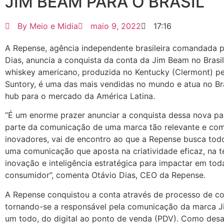
JIM BEAM PARA O BRASIL
By
Meio e Midia
maio 9, 2022
17:16
A Repense, agência independente brasileira comandada p
Dias, anuncia a conquista da conta da Jim Beam no Brasi
whiskey americano, produzida no Kentucky (Clermont) p
Suntory, é uma das mais vendidas no mundo e atua no B
hub para o mercado da América Latina.
“É um enorme prazer anunciar a conquista dessa nova par
parte da comunicação de uma marca tão relevante e com
inovadores, vai de encontro ao que a Repense busca todo
uma comunicação que aposta na criatividade eficaz, na t
inovação e inteligência estratégica para impactar em tod
consumidor”, comenta Otávio Dias, CEO da Repense.
A Repense conquistou a conta através de processo de co
tornando-se a responsável pela comunicação da marca
um todo, do digital ao ponto de venda (PDV). Como desaf