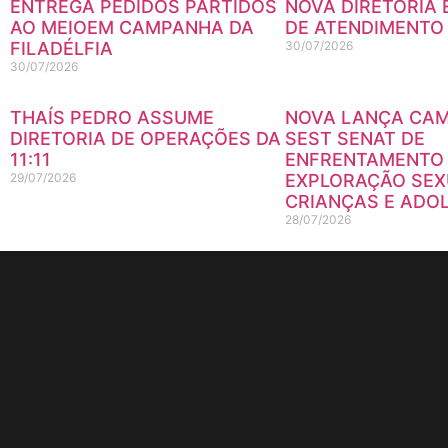
ENTREGA PEDIDOS PARTIDOS
NOVA DIRETORIA 
AO MEIOEM CAMPANHA DA
DE ATENDIMENTO
FILADÉLFIA
30/07/2026
30/07/2026
THAÍS PEDRO ASSUME
NOVA LANÇA CA
DIRETORIA DE OPERAÇÕES DA
SEST SENAT DE
11:11
ENFRENTAMENTO
29/07/2026
EXPLORAÇÃO SEX
CRIANÇAS E ADO
28/07/2026