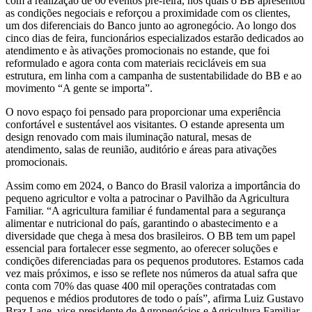
com a realização de 60 eventos pré-feira, nos quais o BB apresentou
as condições negociais e reforçou a proximidade com os clientes,
um dos diferenciais do Banco junto ao agronegócio. Ao longo dos
cinco dias de feira, funcionários especializados estarão dedicados ao
atendimento e às ativações promocionais no estande, que foi
reformulado e agora conta com materiais recicláveis em sua
estrutura, em linha com a campanha de sustentabilidade do BB e ao
movimento “A gente se importa”.
O novo espaço foi pensado para proporcionar uma experiência
confortável e sustentável aos visitantes. O estande apresenta um
design renovado com mais iluminação natural, mesas de
atendimento, salas de reunião, auditório e áreas para ativações
promocionais.
Assim como em 2024, o Banco do Brasil valoriza a importância do
pequeno agricultor e volta a patrocinar o Pavilhão da Agricultura
Familiar. “A agricultura familiar é fundamental para a segurança
alimentar e nutricional do país, garantindo o abastecimento e a
diversidade que chega à mesa dos brasileiros. O BB tem um papel
essencial para fortalecer esse segmento, ao oferecer soluções e
condições diferenciadas para os pequenos produtores. Estamos cada
vez mais próximos, e isso se reflete nos números da atual safra que
conta com 70% das quase 400 mil operações contratadas com
pequenos e médios produtores de todo o país”, afirma Luiz Gustavo
Braz Lage, vice-presidente de Agronegócios e Agricultura Familiar