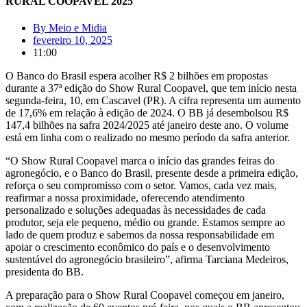
RURAL COOPAVEL 2025
By
Meio e Midia
fevereiro 10, 2025
11:00
O Banco do Brasil espera acolher R$ 2 bilhões em propostas
durante a 37ª edição do Show Rural Coopavel, que tem início nesta
segunda-feira, 10, em Cascavel (PR). A cifra representa um aumento
de 17,6% em relação à edição de 2024. O BB já desembolsou R$
147,4 bilhões na safra 2024/2025 até janeiro deste ano. O volume
está em linha com o realizado no mesmo período da safra anterior.
“O Show Rural Coopavel marca o início das grandes feiras do
agronegócio, e o Banco do Brasil, presente desde a primeira edição,
reforça o seu compromisso com o setor. Vamos, cada vez mais,
reafirmar a nossa proximidade, oferecendo atendimento
personalizado e soluções adequadas às necessidades de cada
produtor, seja ele pequeno, médio ou grande. Estamos sempre ao
lado de quem produz e sabemos da nossa responsabilidade em
apoiar o crescimento econômico do país e o desenvolvimento
sustentável do agronegócio brasileiro”, afirma Tarciana Medeiros,
presidenta do BB.
A preparação para o Show Rural Coopavel começou em janeiro,