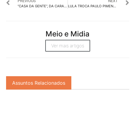
PREVIOUS
NEXT
“CASA DA GENTE”, DA CARAJÁS, PAUTA-SE NO VALOR DAS RELAÇÕES ENTRE AS PESSOAS
LULA TROCA PAULO PIMENTA POR PUBLICITÁRIO SIDÔNIO PALMEIRA NA SECOM
Meio e Midia
Ver mais artigos
Assuntos Relacionados