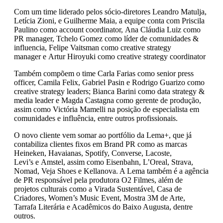
Com um time liderado pelos sócio-diretores Leandro Matulja,
Letícia Zioni, e Guilherme Maia, a equipe conta com Priscila
Paulino como account coordinator, Ana Cláudia Luiz como
PR manager, Tchelo Gomez como líder de comunidades &
influencia, Felipe Vaitsman como creative strategy
manager e Artur Hiroyuki como creative strategy coordinator
Também compõem o time Carla Farias como senior press
officer, Camila Felix, Gabriel Pasin e Rodrigo Guarizo como
creative strategy leaders; Bianca Barini como data strategy &
media leader e Magda Castagna como gerente de produção,
assim como Victória Mamelli na posição de especialista em
comunidades e influência, entre outros profissionais.
O novo cliente vem somar ao portfólio da Lema+, que já
contabiliza clientes fixos em Brand PR como as marcas
Heineken, Havaianas, Spotify, Converse, Lacoste,
Levi’s e Amstel, assim como Eisenbahn, L’Oreal, Strava,
Nomad, Veja Shoes e Kellanova. A Lema também é a agência
de PR responsável pela produtora O2 Filmes, além de
projetos culturais como a Virada Sustentável, Casa de
Criadores, Women’s Music Event, Mostra 3M de Arte,
Tarrafa Literária e Acadêmicos do Baixo Augusta, dentre
outros.