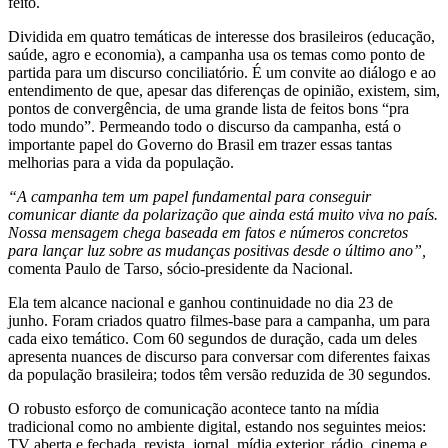
feito.
Dividida em quatro temáticas de interesse dos brasileiros (educação,
saúde, agro e economia), a campanha usa os temas como ponto de
partida para um discurso conciliatório. É um convite ao diálogo e ao
entendimento de que, apesar das diferenças de opinião, existem, sim,
pontos de convergência, de uma grande lista de feitos bons “pra
todo mundo”. Permeando todo o discurso da campanha, está o
importante papel do Governo do Brasil em trazer essas tantas
melhorias para a vida da população.
“A campanha tem um papel fundamental para conseguir
comunicar diante da polarização que ainda está muito viva no país.
Nossa mensagem chega baseada em fatos e números concretos
para lançar luz sobre as mudanças positivas desde o último ano”,
comenta Paulo de Tarso, sócio-presidente da Nacional.
Ela tem alcance nacional e ganhou continuidade no dia 23 de
junho. Foram criados quatro filmes-base para a campanha, um para
cada eixo temático. Com 60 segundos de duração, cada um deles
apresenta nuances de discurso para conversar com diferentes faixas
da população brasileira; todos têm versão reduzida de 30 segundos.
O robusto esforço de comunicação acontece tanto na mídia
tradicional como no ambiente digital, estando nos seguintes meios:
TV aberta e fechada, revista, jornal, mídia exterior, rádio, cinema e