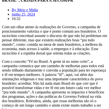
BRASIL”, CRIADA PARA A SECOM/PR
By
Meio e Midia
junho 25, 2024
16:32
Com um olhar atento às realizações do Governo, a campanha de
posicionamento valoriza o que é ponto comum aos brasileiros. O
raciocínio conceitual assume o discurso de que não há problemas em
pensar diferente, mas que existem realizações boas “pra todo
mundo”, como: comida na mesa de mais brasileiros, a melhora da
economia, mais acesso à saúde, a empregos e à educação. Esse
raciocínio é a espinha dorsal que orienta todas as criações.
Com o conceito “Fé no Brasil. A gente tá no rumo certo”, a
campanha comunica que um caminho de melhorias para todos está
sendo trilhado diariamente e convida a população para ter esperança
e fé em tempos melhores. A palavra “fé”, aqui, vai além das
orientações religiosas e traz uma importante característica do povo
brasileiro: acreditar. Não há nada mais Brasil do que crer que é
possível transformar vidas e ter fé em um futuro cada vez melhor
“pra todo mundo”. A campanha apresenta os impactos e benefícios
dos programas, ações e das políticas do Governo Federal na vida
dos brasileiros. Relembra, ainda, que essas melhorias são só o
começo de um longo caminho e ainda existe muito trabalho a ser