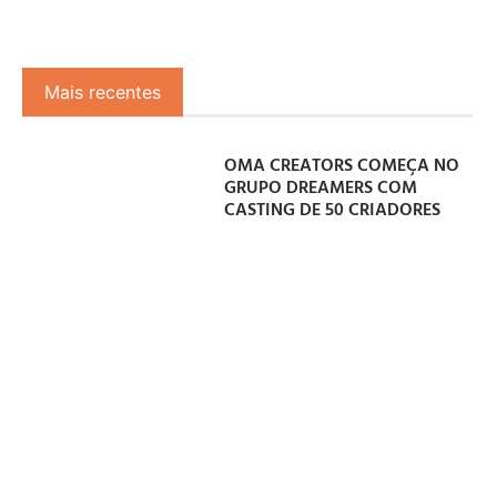
Mais recentes
OMA CREATORS COMEÇA NO
GRUPO DREAMERS COM
CASTING DE 50 CRIADORES
07/08/2026
LICITAÇÃO DE R$ 60 MILHÕES
DO MEC LEVANTA QUESTÕES
SOBRE OBJETO DA
CONTRATAÇÃO
06/08/2026