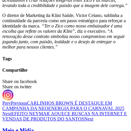
acreditamos e criar relações longevas entre Zico e as marcas,
levando toda a credibilidade e paixão que a imagem dele carrega.”
O diretor de Marketing da Klini Saúde, Victor Celano, sublinha a
continuidade da parceria como um passo estratégico para reforçar a
identidade da marca.
“Ter o Zico como nosso embaixador é uma
escolha que reflete os valores da Klini”
, diz o executivo. “
A
renovação desse contrato simboliza nosso compromisso em seguir
jogando junto, com paixão, lealdade e o desejo de entregar o
melhor para nossos clientes.”
Tags
Compartilhe
Share on facebook
Share on twitter
Prev
Previous
CARLINHOS BROWN É DESTAQUE EM
CAMPANHA DA NEOENERGIA PARA O CARNAVAL 2025
Next
EFEITO NEYMAR AQUECE BUSCAS NA INTERNET E
VENDAS DE PRODUTOS DO SANTOS
Next
Meio e Midia