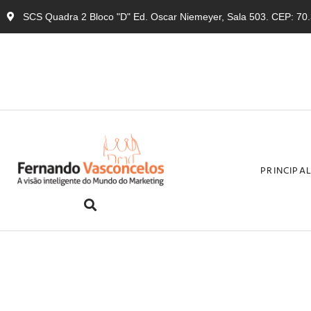
SCS Quadra 2 Bloco "D" Ed. Oscar Niemeyer, Sala 503. CEP: 70.3
PRINCIPA