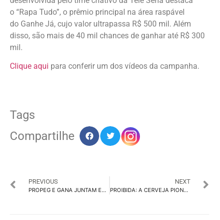
desenvolvida pelo time criativo da Tele Sena destaca
o “Rapa Tudo”, o prêmio principal na área raspável
do Ganhe Já, cujo valor ultrapassa R$ 500 mil. Além
disso, são mais de 40 mil chances de ganhar até R$ 300
mil.
Clique aqui
para conferir um dos vídeos da campanha.
Tags
Compartilhe
PREVIOUS
NEXT
PROPEG E GANA JUNTAM ESCALA E CAPILARIDADE EM PARCERIA ESTRATÉGICA
PROIBIDA: A CERVEJA PIONEIRA QUE LEVOU O PURO MALTE AO GRANDE PÚBLICO