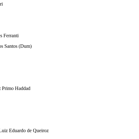
ri
s Ferranti
dos Santos (Dum)
art Primo Haddad
 Luiz Eduardo de Queiroz