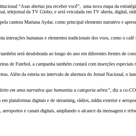
titucional “Asas abertas pra receber você”, uma nova etapa da estraté
al, telejornal da TV Globo, e será veiculada em TV aberta, digital, rádi
da pela cantora Mariana Aydar, como principal elemento narrativo e apr
nta interações humanas e elementos tradicionais dos voos, como o café 
 também será desdobrada ao longo do ano em diferentes frentes de comuni
iras de Futebol, a campanha também contará com inserções especiais re
eiras. Além da estreia no intervalo de abertura do Jornal Nacional, o 
sileiro em uma narrativa que humaniza a categoria aérea”
,
diz a co-CO
 plataformas digitais e de streaming, rádios, mídia exterior e aeroport
, aeroportos e canais digitais, ampliando o alcance da mensagem e refo