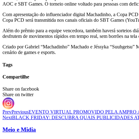
AOC e SBT Games. O torneio online voltado para pessoas com deficiê
Com apresentação do influenciador digital Machadinho, a Copa PCD te
Copa PCD será transmitida nos canais oficiais do SBT Games (YouTub
Além do prêmio para a equipe vencedora, também haverá sorteios d
desfrutem de movimentos rápidos em tempo real, sem borrões na tela ou
Criado por Gabriel “Machadinho” Machado e Jéssyka “Suuhgetsu” Mai
cenário de games e esports.
Tags
Compartilhe
Share on facebook
Share on twitter
Prev
Previous
EVENTO VIRTUAL PROMOVIDO PELA AMPRO A
Next
BLACK FRIDAY: DESCUBRA QUAIS PUBLICIDADES 
Meio e Midia