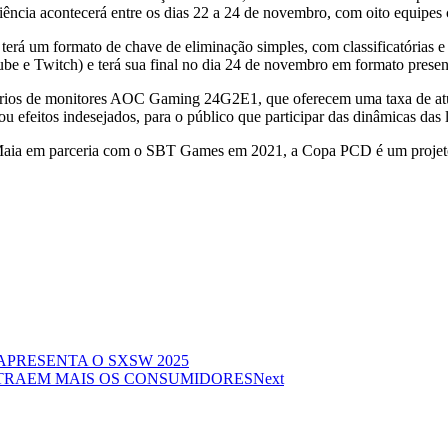
ncia acontecerá entre os dias 22 a 24 de novembro, com oito equipes 
rá um formato de chave de eliminação simples, com classificatórias e 
e e Twitch) e terá sua final no dia 24 de novembro em formato presen
iários de monitores AOC Gaming 24G2E1, que oferecem uma taxa de at
 efeitos indesejados, para o público que participar das dinâmicas das 
a em parceria com o SBT Games em 2021, a Copa PCD é um projeto que
PRESENTA O SXSW 2025
ATRAEM MAIS OS CONSUMIDORES
Next