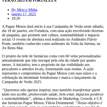
VERÃO 2025 EM FORTALEZA
By
Meio e Midia
janeiro 17, 2025
18:20
A Pague Menos dará início à sua Campanha de Verão neste sábado,
dia 18 de janeiro, em Fortaleza, com uma ação envolvendo dezenas
de jangadas, que promete unir cultura, sustentabilidade e impacto
social. O evento de abertura será realizado no Anfiteatro Flávio
Ponte, também conhecido como anfiteatro da Volta da Jurema, na
Av Beira Mar.
O projeto da rede de farmácias conta com 60 velas personalizadas
artesanalmente que irão navegar pela orla da cidade por quatro
meses. A iniciativa, tem o propósito de dar visibilidade aos
pescadores e artesãos locais, fomentando suas rendas. A ação
representa o compromisso da Pague Menos com suas raízes e a
celebração da identidade fortalezense e marca o lançamento da
Campanha de Verão 2025.
“Queremos não apenas inspirar, mas também transformar quem
tanto nos acolhe, promovendo saúde, bem-estar, impactos positivos
e sustentabilidade”
, afirma a diretora de Marketing, Growth, e CX
das farmácias Pague Menos, Flávia Drummond.
“Nosso objetivo é