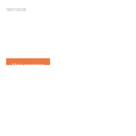
16/07/2026
Mais recentes
DUDA SALLES CONVIDADO
PARA INTEGRAR JÚRI DO
ANUÁRIO DO CLUBE DE
CRIAÇÃO
07/08/2026