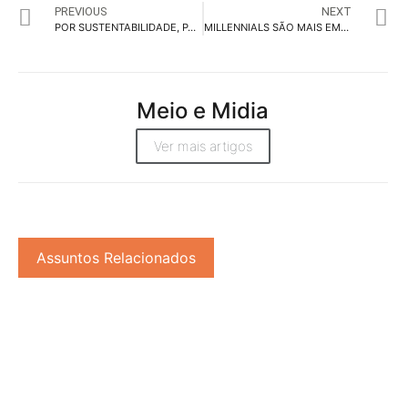
PREVIOUS
NEXT
POR SUSTENTABILIDADE, PANASONIC UNE MARIANA XIMENES, REBECA ANDRADE E LUIZA FIORESE
MILLENNIALS SÃO MAIS EMPOLGADOS, MAS LÍDERES DA GERAÇÃO X APOSTAM EM CRESCIMENTO
Meio e Midia
Ver mais artigos
Assuntos Relacionados