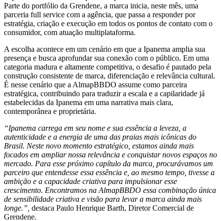
Parte do portfólio da Grendene, a marca inicia, neste mês, uma
parceria full service com a agência, que passa a responder por
estratégia, criação e execução em todos os pontos de contato com o
consumidor, com atuação multiplataforma.
A escolha acontece em um cenário em que a Ipanema amplia sua
presença e busca aprofundar sua conexão com o público. Em uma
categoria madura e altamente competitiva, o desafio é pautado pela
construção consistente de marca, diferenciação e relevância cultural.
É nesse cenário que a AlmapBBDO assume como parceira
estratégica, contribuindo para traduzir a escala e a capilaridade já
estabelecidas da Ipanema em uma narrativa mais clara,
contemporânea e proprietária.
“Ipanema carrega em seu nome e sua essência a leveza, a
autenticidade e a energia de uma das praias mais icônicas do
Brasil. Neste novo momento estratégico, estamos ainda mais
focados em ampliar nossa relevância e conquistar novos espaços no
mercado. Para esse próximo capítulo da marca, procurávamos um
parceiro que entendesse essa essência e, ao mesmo tempo, tivesse a
ambição e a capacidade criativa para impulsionar esse
crescimento. Encontramos na AlmapBBDO essa combinação única
de sensibilidade criativa e visão para levar a marca ainda mais
longe.”,
destaca Paulo Henrique Barth, Diretor Comercial de
Grendene.