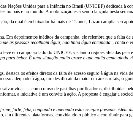
das Nações Unidas para a Infância no Brasil (UNICEF) dedicada à cons
ntes no país e no mundo. A mobilização está sendo lançada nesta semana
ção, da qual é embaixador há mais de 15 anos, Lázaro amplia seu apoio 
Em depoimentos inéditos da campanha, ele relembra que a falta de aces
 onde as pessoas recolhiam água, não tinha água encanada
”, conta o
o teve em campo ao lado do UNICEF, visitando regiões afetadas pela es
mpa para beber. É uma situação muito grave e que muita gente ainda 
 destaca os efeitos diretos da falta de acesso seguro à água na vida de
m acesso adequado à água, um desafio ainda maior em áreas rurais, se
 salvar vidas — como o uso de pastilhas purificadoras, distribuídas p
rmar, a iniciativa é um convite à ação. A proposta é engajar a socied
irme, forte, feliz, confiando e querendo estar sempre presente. Além 
, em diferentes plataformas, convidando o público a contribuir para gar