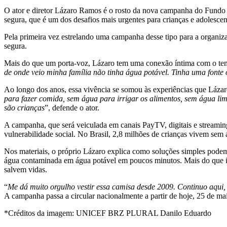
O ator e diretor Lázaro Ramos é o rosto da nova campanha do Fundo 
segura, que é um dos desafios mais urgentes para crianças e adolesce
Pela primeira vez estrelando uma campanha desse tipo para a organiza
segura.
Mais do que um porta-voz, Lázaro tem uma conexão íntima com o tema. 
de onde veio minha família não tinha água potável. Tinha uma fonte
Ao longo dos anos, essa vivência se somou às experiências que Lázar
para fazer comida, sem água para irrigar os alimentos, sem água li
são crianças
”, defende o ator.
A campanha, que será veiculada em canais PayTV, digitais e streamings,
vulnerabilidade social. No Brasil, 2,8 milhões de crianças vivem se
Nos materiais, o próprio Lázaro explica como soluções simples podem
água contaminada em água potável em poucos minutos. Mais do que info
salvem vidas.
“
Me dá muito orgulho vestir essa camisa desde 2009. Continuo aqui, f
A campanha passa a circular nacionalmente a partir de hoje, 25 de maio
*Créditos da imagem: UNICEF BRZ PLURAL Danilo Eduardo