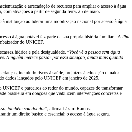
cientização e arrecadação de recursos para ampliar o acesso à água
, com ativações a partir de segunda-feira, 25 de maio.
à instituição ao liderar uma mobilização nacional por acesso à água
so à água potável faz parte da sua própria história familiar. “A
ilha
 embaixador do UNICEF.
cassez hídrica e pela desigualdade. “
Você vê a pessoa sem água
vive. Ninguém merece passar por essa situação, ainda mais quando
 crianças, incluindo riscos à saúde, prejuízos à educação e maior
gundo dados lançados pelo UNICEF em janeiro de 2025.
elo UNICEF e parceiros ao redor do mundo, capazes de transformar
ade brasileira em doações que viabilizem intervenções concretas e
disso, também sou doador
”, afirma Lázaro Ramos.
antir um direito básico e essencial: o acesso à água segura.