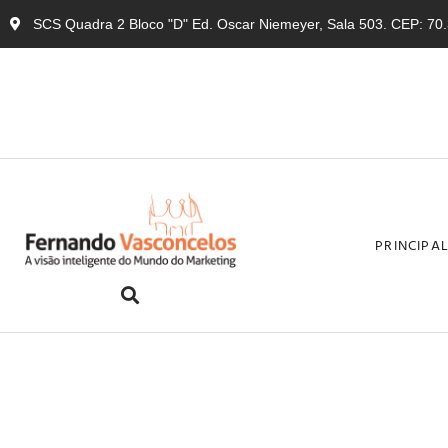
SCS Quadra 2 Bloco "D" Ed. Oscar Niemeyer, Sala 503. CEP: 70.3
PRINCIPA