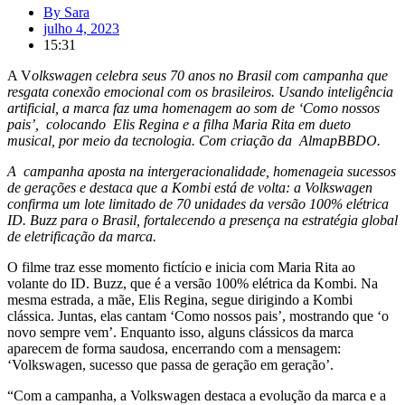
By
Sara
julho 4, 2023
15:31
A V
olkswagen celebra seus 70 anos no Brasil com campanha que
resgata conexão emocional com os brasileiros. Usando inteligência
artificial, a marca faz uma homenagem ao som de ‘Como nossos
pais’, colocando Elis Regina e a filha Maria Rita em dueto
musical, por meio da tecnologia. Com criação da AlmapBBDO.
A campanha aposta na intergeracionalidade, homenageia sucessos
de gerações e destaca que a Kombi está de volta: a Volkswagen
confirma um lote limitado de 70 unidades da versão 100% elétrica
ID. Buzz para o Brasil, fortalecendo a presença na estratégia global
de eletrificação da marca.
O filme traz esse momento fictício e inicia com Maria Rita ao
volante do ID. Buzz, que é a versão 100% elétrica da Kombi. Na
mesma estrada, a mãe, Elis Regina, segue dirigindo a Kombi
clássica. Juntas, elas cantam ‘Como nossos pais’, mostrando que ‘o
novo sempre vem’. Enquanto isso, alguns clássicos da marca
aparecem de forma saudosa, encerrando com a mensagem:
‘Volkswagen, sucesso que passa de geração em geração’.
“Com a campanha, a Volkswagen destaca a evolução da marca e a