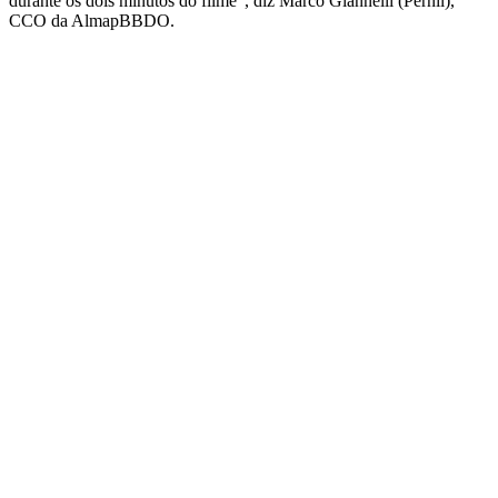
durante os dois minutos do filme”, diz Marco Giannelli (Pernil),
CCO da AlmapBBDO.