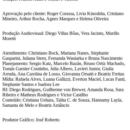
Aprovação pelo cliente: Roger Corassa, Livia Kinoshita, Cristiano
Mineiro, Arthur Rocha, Agnes Marques e Helena Oliveira
Produção Audiovisual: Diego Villas Bôas, Vera Jacinto, Murillo
Moretti
Atendimento: Christiano Bock, Mariana Nanes, Stephanie
Gasparini, Juliana Stern, Fernanda Waniarka e Bruna Nascimento
Planejamento: Sergio Katz, Marcelo Bazán, Bruno Ortiz Machado,
Tomás Garnier Coutinho, Julia Albero, Lavieri Junior, Giulia
Arruda, Ana Carolina de Losso, Giovanna Orsatti e Beatriz Freitas
Mídia: Rafaela Alves, Luana Gallizzi, Everton Maciel, Lucas Fanti,
Stephanie Santos e Isadora Lee
BI: Diego Rodrigues, Guilherme von Brewer, Amanda Rosa, Sara
Ribeiro e Matheus Rodrigues e Victor Castilho
Conteúdo: Cristiana Uehara, Talita C. de Souza, Hannamy Layla,
Samanta de Melo e Beatriz Amâncio
Produtor Gráfico: José Roberto