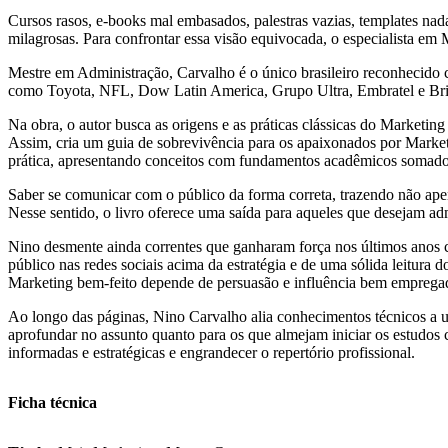
Cursos rasos, e-books mal embasados, palestras vazias, templates nada
milagrosas. Para confrontar essa visão equivocada, o especialist
Mestre em Administração, Carvalho é o único brasileiro reconhecido 
como Toyota, NFL, Dow Latin America, Grupo Ultra, Embratel e Bri
Na obra, o autor busca as origens e as práticas clássicas do Marketing
Assim, cria um guia de sobrevivência para os apaixonados por Marketin
prática, apresentando conceitos com fundamentos acadêmicos somados 
Saber se comunicar com o público da forma correta, trazendo não ape
Nesse sentido, o livro oferece uma saída para aqueles que desejam ad
Nino desmente ainda correntes que ganharam força nos últimos anos c
público nas redes sociais acima da estratégia e de uma sólida leitura 
Marketing bem-feito depende de persuasão e influência bem empregad
Ao longo das páginas, Nino Carvalho alia conhecimentos técnicos 
aprofundar no assunto quanto para os que almejam iniciar os estudos
informadas e estratégicas e engrandecer o repertório profissional.
Ficha técnica