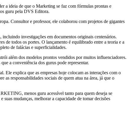
der a ideia de que o Marketing se faz com fórmulas prontas e
nos guru pela DVS Editora.
pa. Consultor e professor, ele colaborou com projetos de gigantes
is, incluindo investigações em documentos originais centenários.
s de todos os portes. O lançamento é equilibrado entre a teoria e a
eto de falácias e superficialidades.
strói além dos modelos prontos vendidos por muitos influenciadores.
s que a conveniência dos gurus pode representar.
l. Ele explica que as empresas hoje colocam as interações com o
bre as responsabilidades sociais de quem atua na área, já que o
MARKETING, menos guru acessível tanto para quem deseja se
o e suas mudanças, melhorar a capacidade de tomar decisões