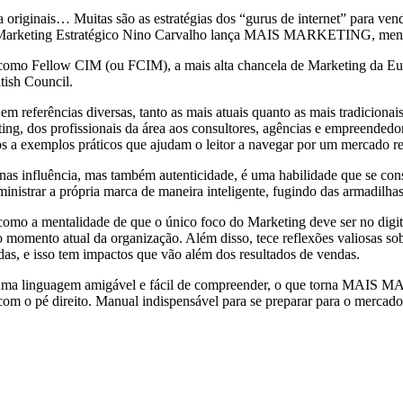
 originais… Muitas são as estratégias dos “gurus de internet” para ven
a em Marketing Estratégico Nino Carvalho lança MAIS MARKETING, me
como Fellow CIM (ou FCIM), a mais alta chancela de Marketing da Euro
tish Council.
 em referências diversas, tanto as mais atuais quanto as mais tradiciona
g, dos profissionais da área aos consultores, agências e empreendedore
a exemplos práticos que ajudam o leitor a navegar por um mercado repl
nas influência, mas também autenticidade, é uma habilidade que se con
ministrar a própria marca de maneira inteligente, fugindo das armadilha
omo a mentalidade de que o único foco do Marketing deve ser no digita
do momento atual da organização. Além disso, tece reflexões valiosas so
as, e isso tem impactos que vão além dos resultados de vendas.
a uma linguagem amigável e fácil de compreender, o que torna MAIS 
 com o pé direito. Manual indispensável para se preparar para o mercad