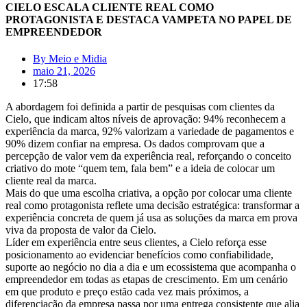
CIELO ESCALA CLIENTE REAL COMO
PROTAGONISTA E DESTACA VAMPETA NO PAPEL DE
EMPREENDEDOR
By
Meio e Midia
maio 21, 2026
17:58
A abordagem foi definida a partir de pesquisas com clientes da
Cielo, que indicam altos níveis de aprovação: 94% reconhecem a
experiência da marca, 92% valorizam a variedade de pagamentos e
90% dizem confiar na empresa. Os dados comprovam que a
percepção de valor vem da experiência real, reforçando o conceito
criativo do mote “quem tem, fala bem” e a ideia de colocar um
cliente real da marca.
Mais do que uma escolha criativa, a opção por colocar uma cliente
real como protagonista reflete uma decisão estratégica: transformar a
experiência concreta de quem já usa as soluções da marca em prova
viva da proposta de valor da Cielo.
Líder em experiência entre seus clientes, a Cielo reforça esse
posicionamento ao evidenciar benefícios como confiabilidade,
suporte ao negócio no dia a dia e um ecossistema que acompanha o
empreendedor em todas as etapas de crescimento. Em um cenário
em que produto e preço estão cada vez mais próximos, a
diferenciação da empresa passa por uma entrega consistente que alia