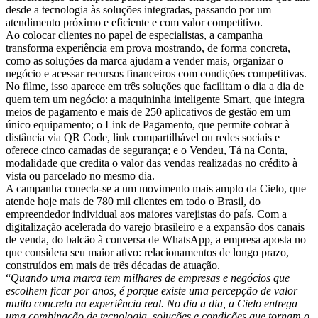
desde a tecnologia às soluções integradas, passando por um
atendimento próximo e eficiente e com valor competitivo.
Ao colocar clientes no papel de especialistas, a campanha
transforma experiência em prova mostrando, de forma concreta,
como as soluções da marca ajudam a vender mais, organizar o
negócio e acessar recursos financeiros com condições competitivas.
No filme, isso aparece em três soluções que facilitam o dia a dia de
quem tem um negócio: a maquininha inteligente Smart, que integra
meios de pagamento e mais de 250 aplicativos de gestão em um
único equipamento; o Link de Pagamento, que permite cobrar à
distância via QR Code, link compartilhável ou redes sociais e
oferece cinco camadas de segurança; e o Vendeu, Tá na Conta,
modalidade que credita o valor das vendas realizadas no crédito à
vista ou parcelado no mesmo dia.
A campanha conecta-se a um movimento mais amplo da Cielo, que
atende hoje mais de 780 mil clientes em todo o Brasil, do
empreendedor individual aos maiores varejistas do país. Com a
digitalização acelerada do varejo brasileiro e a expansão dos canais
de venda, do balcão à conversa de WhatsApp, a empresa aposta no
que considera seu maior ativo: relacionamentos de longo prazo,
construídos em mais de três décadas de atuação.
“
Quando uma marca tem milhares de empresas e negócios que
escolhem ficar por anos, é porque existe uma percepção de valor
muito concreta na experiência real. No dia a dia, a Cielo entrega
uma combinação de tecnologia, soluções e condições que tornam o