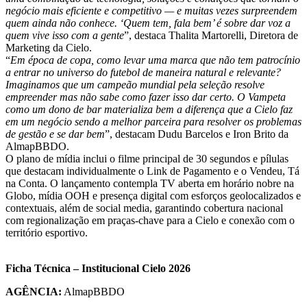
negócio mais eficiente e competitivo — e muitas vezes surpreendem
quem ainda não conhece. ‘Quem tem, fala bem’ é sobre dar voz a
quem vive isso com a gente
”, destaca Thalita Martorelli, Diretora de
Marketing da Cielo.
“
Em época de copa, como levar uma marca que não tem patrocínio
a entrar no universo do futebol de maneira natural e relevante?
Imaginamos que um campeão mundial pela seleção resolve
empreender mas não sabe como fazer isso dar certo. O Vampeta
como um dono de bar materializa bem a diferença que a Cielo faz
em um negócio sendo a melhor parceira para resolver os problemas
de gestão e se dar bem
”, destacam Dudu Barcelos e Iron Brito da
AlmapBBDO.
O plano de mídia inclui o filme principal de 30 segundos e pílulas
que destacam individualmente o Link de Pagamento e o Vendeu, Tá
na Conta. O lançamento contempla TV aberta em horário nobre na
Globo, mídia OOH e presença digital com esforços geolocalizados e
contextuais, além de social media, garantindo cobertura nacional
com regionalização em praças-chave para a Cielo e conexão com o
território esportivo.
Ficha Técnica – Institucional Cielo 2026
AGÊNCIA:
AlmapBBDO