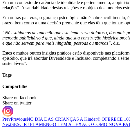
Em um contexto de carência de identidade e pertencimento, a opinião 
relações”. A saudabilidade destas relações é o objeto dos modelos es
Em outras palavras, segurança psicológica não é sobre acolhimento, é 
prazo, bem como a uma decisão premente que elas têm que tomar: opta
“Nós sabíamos de antemão que este tema seria doloroso, dos mais pr
mercado publicitário é que, ainda que sua construção histórica prec
e que não servem para mais ninguém, pessoas ou marcas”
, diz.
Estes e muitos outros insights práticos estão disponíveis nas plataf
episódio, que irá abordar Diversidade e Inclusão, completando a séri
sustentáveis”.
Tags
Compartilhe
Share on facebook
Share on twitter
Prev
Previous
NO DIA DAS CRIANÇAS A Kinder® OFERECE 
Next
SESC RJ FLAMENGO TEM A TEXACO COMO NOVA P