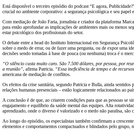
Está disponível o terceiro episódio do podcast “E agora, Publicida
crucial no ambiente corporativo: a segurança psicológica e seu papel
Com mediação de João Faria, jornalista e criador da plataforma Marcas
para então aprofundar as implicações de ambientes mais ou menos seg
estar psicológico dos profissionais do setor.
O debate entre a head do Instituto Internacional em Segurança Psico
sobre o medo de errar, ou de fazer uma pergunta, ou de expor uma idei
decisões sendo tomadas à base de pouca (ou nenhuma) troca é o merc
“O silêncio custa muito caro. São 7.500 dólares, por pessoa, por reu
a reunião”
, afirma Patricia.
“Essa ineficiência de tempo e de recurso
americana de mediação de conflitos.
Os efeitos da crise sanitária, segundo Patricia e Bulla, ainda sentido
relações humanas presenciais – estão logicamente relacionados ao pa
A conclusão é de que, ao criarem condições para que as pessoas se sint
engajamento e equilíbrio da saúde mental das equipes. Alta rotativida
aprendizado, onde o diverso é valorizado e o medo não paralisa, são 
Ao longo do episódio, os especialistas também confirmam a crescente 
elementos e comportamentos compactuados e blindados pelo grupo, n