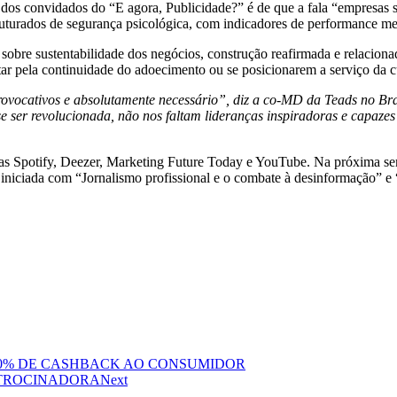
dos convidados do “E agora, Publicidade?” é de que a fala “empresas são
truturados de segurança psicológica, com indicadores de performance me
sobre sustentabilidade dos negócios, construção reafirmada e relacionad
r pela continuidade do adoecimento ou se posicionarem a serviço da c
ovocativos e absolutamente necessário”, diz a co-MD da Teads no Bra
ise ser revolucionada, não nos faltam lideranças inspiradoras e capa
ormas Spotify, Deezer, Marketing Future Today e YouTube. Na próxima se
e iniciada com “Jornalismo profissional e o combate à desinformação” 
100% DE CASHBACK AO CONSUMIDOR
ATROCINADORA
Next