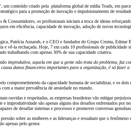
de?”, um conteúdo criado pela plataforma global de mídia Teads, em p
 estratégico para a promoção de inovação e impulsionamento de resultad
 & Consumidores, os profissionais iniciam a troca de ideias reforçando
uros em eficiência, capacidade de inovação, adoção de novas tecnologia
lógica, Patrícia Ansarah, e o CEO e fundador do Grupo Croma, Edmar B
a e vê-la rechaçada. Hoje, 7 em cada 10 profissionais de publicidade s
ado trabalhando com apenas 30% de sua capacidade criativa.
nião improdutiva, aquela em que a gente não trata do problema, faz con
s causa danos financeiros importantes para a organização, é só fazer a
s pelo comprometimento da capacidade humana de sociabilizar, e os dois 
ís com a maior prevalência de ansiedade no mundo.
am ouvidas e respeitadas, as empresas brasileiras vão mitigar prejuízos 
de e improdutividade são apenas alguns dos desafios enfrentados por ne
capazes de desafiar sistemas e processos e promover conversas genuínas
pressão sobre as mulheres e as lideranças e ressaltam que o fenômeno d
ão apenas pelo gestor.