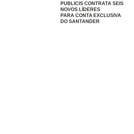
PUBLICIS CONTRATA SEIS
NOVOS LÍDERES
PARA CONTA EXCLUSIVA
DO SANTANDER
07/08/2026
ROGÉRIO DOMINGUES
ASSUME DIRETORIA
COMERCIAL DO GRUPO
BANDEIRANTES
07/08/2026