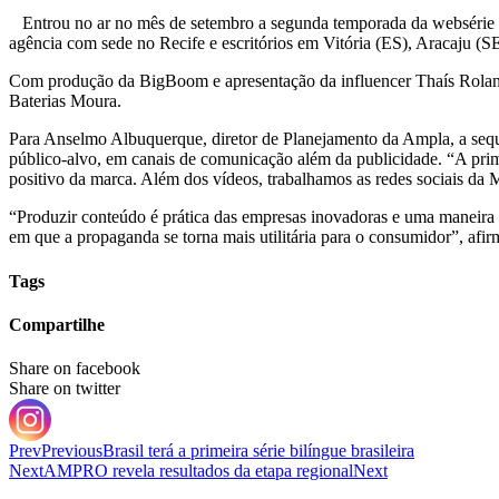
Entrou no ar no mês de setembro a segunda temporada da websérie
agência com sede no Recife e escritórios em Vitória (ES), Aracaju (S
Com produção da BigBoom e apresentação da influencer Thaís Roland,
Baterias Moura.
Para Anselmo Albuquerque, diretor de Planejamento da Ampla, a sequê
público-alvo, em canais de comunicação além da publicidade. “A pri
positivo da marca. Além dos vídeos, trabalhamos as redes sociais da
“Produzir conteúdo é prática das empresas inovadoras e uma maneir
em que a propaganda se torna mais utilitária para o consumidor”, afi
Tags
Compartilhe
Share on facebook
Share on twitter
Prev
Previous
Brasil terá a primeira série bilíngue brasileira
Next
AMPRO revela resultados da etapa regional
Next