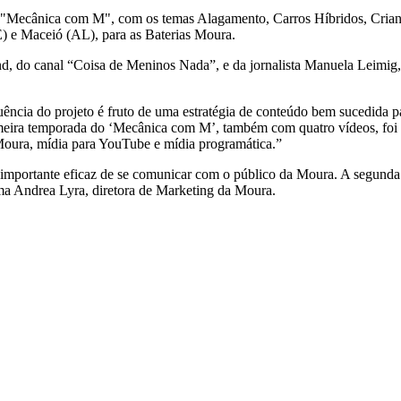
 "Mecânica com M", com os temas Alagamento, Carros Híbridos, Cria
E) e Maceió (AL), para as Baterias Moura.
 do canal “Coisa de Meninos Nada”, e da jornalista Manuela Leimig, 
ncia do projeto é fruto de uma estratégia de conteúdo bem sucedida p
meira temporada do ‘Mecânica com M’, também com quatro vídeos, foi v
 Moura, mídia para YouTube e mídia programática.”
a importante eficaz de se comunicar com o público da Moura. A segun
rma Andrea Lyra, diretora de Marketing da Moura.