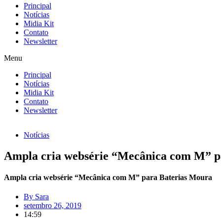
Principal
Notícias
Midia Kit
Contato
Newsletter
Menu
Principal
Notícias
Midia Kit
Contato
Newsletter
Notícias
Ampla cria websérie “Mecânica com M” p
Ampla cria websérie “Mecânica com M” para Baterias Moura
By
Sara
setembro 26, 2019
14:59