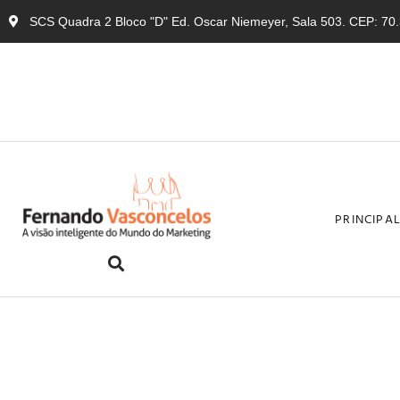
SCS Quadra 2 Bloco "D" Ed. Oscar Niemeyer, Sala 503. CEP: 70.3
PRINCIPA