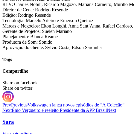
RTV: Charles Nobili, Ricardo Magozo, Mariana Carneiro, Murillo Mor
Diretor de Cena: Rodrigo Resende
Edição: Rodrigo Resende
Tecnologia: Marcelo Arteiro e Emerson Queiroz
Marcas e Negócios: Elton Longhi, Anna Sant`Anna, Rafael Cardoso, 
Gerente de Projetos: Suelen Mariano
Planejamento: Bianca Reame
Produtora de Som: Sonido
Aprovação do cliente: Sylvio Costa, Edson Sardinha
Tags
Compartilhe
Share on facebook
Share on twitter
Prev
Previous
Volkswagen lança novos episódios de “A Coleção”
Next
Ênio Vergueiro é reeleito Presidente da APP Brasil
Next
Sara
Ver mais artigos