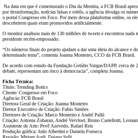
Na data em que é comemorado o Dia da Mentira, a FCB Brasil aprese
por desinformação, notícias falsas e robôs, a agência divulga os núme
o portal Congresso em Foco. Por meio dessa plataforma online, os ele
descobrirem quais eram promovidos artificialmente.
O monitor analisou mais de 130 milhões de tweets e encontrou nada me
presidente recém-empossado.
“Os números finais do projeto ajudam a dar uma ideia do alcance e do
determinado tema”, comenta Joanna Monteiro, CCO da FCB Brasil.
De acordo com estudo da Fundação Getúlio Vargas/DAPP, cerca de 20
debate, representam um risco à democracia”, completa Joanna.
Ficha Técnica:
Título: Trending Botics
Cliente: Congresso em Foco
Agência: FCB Brasil
Diretora Geral de Criação: Joanna Monteiro
Diretor Executivo de Criação: Fabio Simões
Diretores de Criação: Marco Monteiro e André Pallú
Criação: Antonia Zobaran, André Vervloet, Bruno Castellotti, Leona
Assistente de Arte: Pevê Azevedo, Rafael Reis
Produção gráfica: João Albertini e Daniela Fonseca
Revisão: Miriam Audi, Daiana Selli