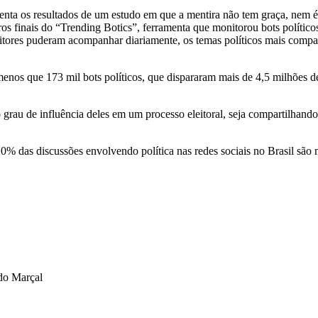
nta os resultados de um estudo em que a mentira não tem graça, nem é
ros finais do “Trending Botics”, ferramenta que monitorou bots político
itores puderam acompanhar diariamente, os temas políticos mais compart
nos que 173 mil bots políticos, que dispararam mais de 4,5 milhões de
 grau de influência deles em um processo eleitoral, seja compartilhand
% das discussões envolvendo política nas redes sociais no Brasil sã
rdo Marçal