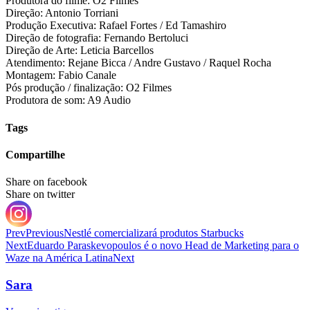
Produtora do filme: O2 Filmes
Direção: Antonio Torriani
Produção Executiva: Rafael Fortes / Ed Tamashiro
Direção de fotografia: Fernando Bertoluci
Direção de Arte: Leticia Barcellos
Atendimento: Rejane Bicca / Andre Gustavo / Raquel Rocha
Montagem: Fabio Canale
Pós produção / finalização: O2 Filmes
Produtora de som: A9 Audio
Tags
Compartilhe
Share on facebook
Share on twitter
Prev
Previous
Nestlé comercializará produtos Starbucks
Next
Eduardo Paraskevopoulos é o novo Head de Marketing para o
Waze na América Latina
Next
Sara