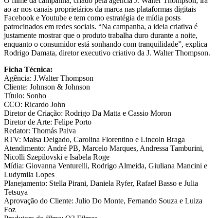
O filme da campanha, criado pela agência J. Walter Thompson, irá
ao ar nos canais proprietários da marca nas plataformas digitais
Facebook e Youtube e tem como estratégia de mídia posts
patrocinados em redes sociais. “Na campanha, a ideia criativa é
justamente mostrar que o produto trabalha duro durante a noite,
enquanto o consumidor está sonhando com tranquilidade”, explica
Rodrigo Damata, diretor executivo criativo da J. Walter Thompson.
Ficha Técnica:
Agência: J.Walter Thompson
Cliente: Johnson & Johnson
Título: Sonho
CCO: Ricardo John
Diretor de Criação: Rodrigo Da Matta e Cassio Moron
Diretor de Arte: Felipe Porto
Redator: Thomás Paiva
RTV: Maisa Delgado, Carolina Florentino e Lincoln Braga
Atendimento: André PB, Marcelo Marques, Andressa Tamburini,
Nicolli Szepilovski e Isabela Roge
Mídia: Giovanna Venturelli, Rodrigo Almeida, Giuliana Mancini e
Ludymila Lopes
Planejamento: Stella Pirani, Daniela Ryfer, Rafael Basso e Julia
Tetsuya
Aprovação do Cliente: Julio Do Monte, Fernando Souza e Luiza
Foz