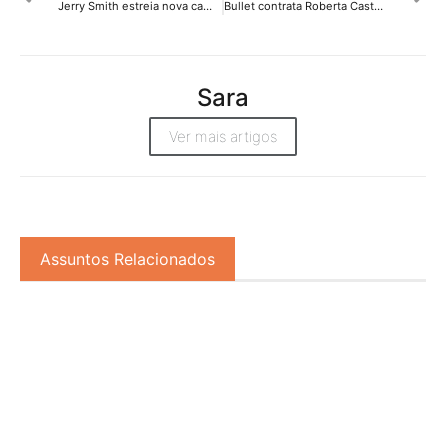
Jerry Smith estreia nova campanha da NISSIN
Bullet contrata Roberta Castellini como diretora de Negócios
Sara
Ver mais artigos
Assuntos Relacionados