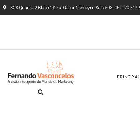
SCS Quadra 2 Bloco "D" Ed. Oscar Niemeyer, Sala 503. CEP: 70.316-9
PRINCIPA