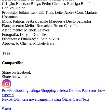
Criação: Emerson Braga, Pedro Chequer, Rodrigo Bomfin e
Genival Junior
Produção: Juliana Leonelli, Thais Leite, André Coni, Mariana
Hosannah
Mídia: Patricia Seabra, Jamile Marques e Diego Saldanha
Planejamento: Melina Romariz e Breno Carvalho
Atendimento: Michele Estevez
Fotografia: Daryan Dornelles
Produtora e Finalização: Studio Nuts
Aprovação Cliente: Michele Hara
Tags
Compartilhe
Share on facebook
Share on twitter
Prev
Previous
Taguatinga Shopping celebra Dia dos Pais com show
especial
Next
Artplan cria nova campanha para Óticas Carol
Next
Sara