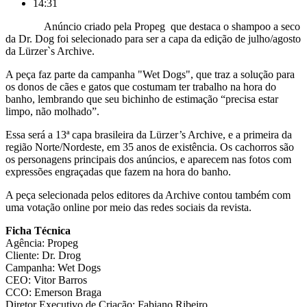
14:31
Anúncio criado pela Propeg que destaca o shampoo a seco
da Dr. Dog foi selecionado para ser a capa da edição de julho/agosto
da Lürzer`s Archive.
A peça faz parte da campanha "Wet Dogs", que traz a solução para
os donos de cães e gatos que costumam ter trabalho na hora do
banho, lembrando que seu bichinho de estimação “precisa estar
limpo, não molhado”.
Essa será a 13ª capa brasileira da Lürzer’s Archive, e a primeira da
região Norte/Nordeste, em 35 anos de existência. Os cachorros são
os personagens principais dos anúncios, e aparecem nas fotos com
expressões engraçadas que fazem na hora do banho.
A peça selecionada pelos editores da Archive contou também com
uma votação online por meio das redes sociais da revista.
Ficha Técnica
Agência: Propeg
Cliente: Dr. Drog
Campanha: Wet Dogs
CEO: Vitor Barros
CCO: Emerson Braga
Diretor Executivo de Criação: Fabiano Ribeiro