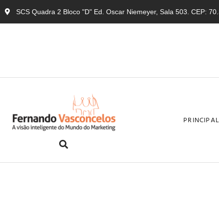
SCS Quadra 2 Bloco "D" Ed. Oscar Niemeyer, Sala 503. CEP: 70.3
PRINCIPA