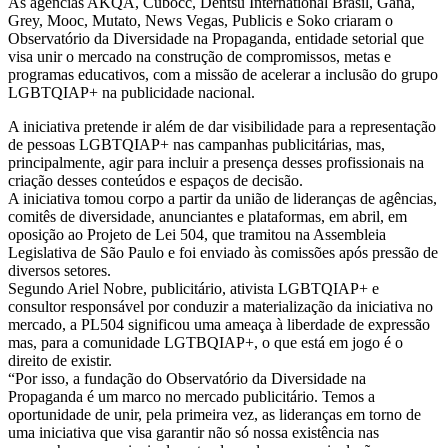
As agências AKQA, Cubocc, Dentsu International Brasil, Gana,
Grey, Mooc, Mutato, News Vegas, Publicis e Soko criaram o
Observatório da Diversidade na Propaganda, entidade setorial que
visa unir o mercado na construção de compromissos, metas e
programas educativos, com a missão de acelerar a inclusão do grupo
LGBTQIAP+ na publicidade nacional.
A iniciativa pretende ir além de dar visibilidade para a representação
de pessoas LGBTQIAP+ nas campanhas publicitárias, mas,
principalmente, agir para incluir a presença desses profissionais na
criação desses conteúdos e espaços de decisão.
A iniciativa tomou corpo a partir da união de lideranças de agências,
comitês de diversidade, anunciantes e plataformas, em abril, em
oposição ao Projeto de Lei 504, que tramitou na Assembleia
Legislativa de São Paulo e foi enviado às comissões após pressão de
diversos setores.
Segundo Ariel Nobre, publicitário, ativista LGBTQIAP+ e
consultor responsável por conduzir a materialização da iniciativa no
mercado, a PL504 significou uma ameaça à liberdade de expressão
mas, para a comunidade LGTBQIAP+, o que está em jogo é o
direito de existir.
“Por isso, a fundação do Observatório da Diversidade na
Propaganda é um marco no mercado publicitário. Temos a
oportunidade de unir, pela primeira vez, as lideranças em torno de
uma iniciativa que visa garantir não só nossa existência nas