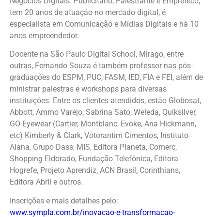
Negócios Digitais. Publicitário, Palestrante e Empreteco,
tem 20 anos de atuação no mercado digital, é
especialista em Comunicação e Mídias Digitais e há 10
anos empreendedor.
Docente na São Paulo Digital School, Mirago, entre
outras, Fernando Souza é também professor nas pós-
graduações do ESPM, PUC, FASM, IED, FIA e FEI, além de
ministrar palestras e workshops para diversas
instituições. Entre os clientes atendidos, estão Globosat,
Abbott, Ammo Varejo, Sabrina Sato, Weleda, Quiksilver,
GO Eyewear (Cartier, Montblanc, Evoke, Ana Hickmann,
etc) Kimberly & Clark, Votorantim Cimentos, Instituto
Alana, Grupo Dass, MIS, Editora Planeta, Comerc,
Shopping Eldorado, Fundação Telefônica, Editora
Hogrefe, Projeto Aprendiz, ACN Brasil, Corinthians,
Editora Abril e outros.
Inscrições e mais detalhes pelo:
www.sympla.com.br/inovacao-e-transformacao-