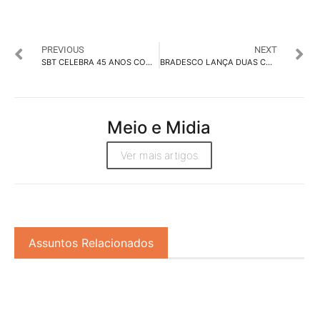
PREVIOUS
NEXT
SBT CELEBRA 45 ANOS COM PROGRAMAS ESPECIAIS E OPORTUNIDADE PARA MARCAS
BRADESCO LANÇA DUAS CAMPANHAS COM MICHEL TELÓ ASSINADAS PELA ALMAPBBDO
Meio e Midia
Ver mais artigos
Assuntos Relacionados