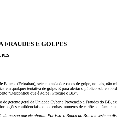
A FRAUDES E GOLPES
LPES
e Bancos (Febraban), sete em cada dez casos de golpe, no país, não mir
ficarem qualquer tentativa de golpe. E para alertar o público sobre ab
eito “Desconfiou que é golpe? Procure o BB”.
go de gerente geral da Unidade Cyber e Prevenção a Fraudes do BB, expl
nformações confidenciais como senhas, números de cartões ou faça tran
de da pessoa que ele aborda. Por isso, o Banco do Brasil investe na d