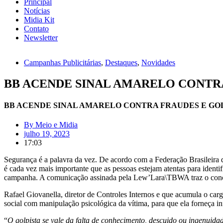
Principal
Notícias
Midia Kit
Contato
Newsletter
Campanhas Publicitárias
,
Destaques
,
Novidades
BB ACENDE SINAL AMARELO CONTR
BB ACENDE SINAL AMARELO CONTRA FRAUDES E GO
By
Meio e Midia
julho 19, 2023
17:03
Segurança é a palavra da vez. De acordo com a Federação Brasileira d
é cada vez mais importante que as pessoas estejam atentas para identi
campanha. A comunicação assinada pela Lew’Lara\TBWA traz o conc
Rafael Giovanella, diretor de Controles Internos e que acumula o car
social com manipulação psicológica da vítima, para que ela forneça i
“
O golpista se vale da falta de conhecimento, descuido ou ingenuida