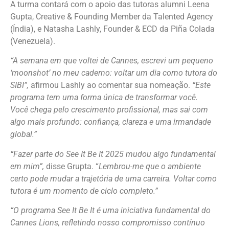
A turma contará com o apoio das tutoras alumni Leena
Gupta, Creative & Founding Member da Talented Agency
(Índia), e Natasha Lashly, Founder & ECD da Piña Colada
(Venezuela).
“A semana em que voltei de Cannes, escrevi um pequeno
‘moonshot’ no meu caderno: voltar um dia como tutora do
SIBI”
,
afirmou Lashly ao comentar sua nomeação.
“
Este
programa tem uma forma única de transformar você.
Você chega pelo crescimento profissional, mas sai com
algo mais profundo: confiança, clareza e uma irmandade
global.”
“Fazer parte do See It Be It 2025 mudou algo fundamental
em mim”
,
disse Grupta. “
Lembrou-me
que o ambiente
certo pode mudar a trajetória de uma carreira. Voltar como
tutora é um momento de ciclo completo.”
“O programa See It Be It é uma iniciativa fundamental do
Cannes Lions, refletindo nosso compromisso contínuo