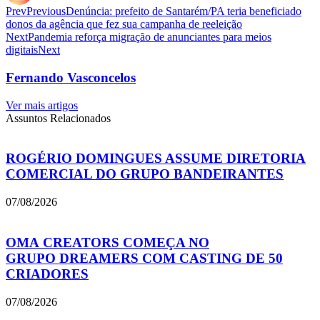
Prev
Previous
Denúncia: prefeito de Santarém/PA teria beneficiado
donos da agência que fez sua campanha de reeleição
Next
Pandemia reforça migração de anunciantes para meios
digitais
Next
Fernando Vasconcelos
Ver mais artigos
Assuntos Relacionados
ROGÉRIO DOMINGUES ASSUME DIRETORIA
COMERCIAL DO GRUPO BANDEIRANTES
07/08/2026
OMA CREATORS COMEÇA NO
GRUPO DREAMERS COM CASTING DE 50
CRIADORES
07/08/2026