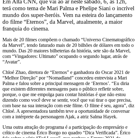
Em Alta CNN, que vai ao ar neste sábado, 6, às 12h,
terá como tema de Mari Palma e Phelipe Siani o incrível
mundo dos super-heróis. Vem na esteira do lançamento
do filme “Eternos”, da Marvel, atualmente, a maior
franquia do cinema.
Mais de 20 filmes compõem o chamado “Universo Cinematográfico
da Marvel”, tendo faturado mais de 20 bilhões de dólares em todo o
mundo. Das 20 maiores bilheterias da história, sete são da Marvel,
com “Vingadores: Ultimato” ocupando o segundo lugar, atrás de
“Avatar”.
Chloé Zhao, diretora de “Eternos” e ganhadora do Oscar 2021 de
“Melhor Direção” por “Nomadland” concedeu entrevista a Mari
Palma e falou sobre a principal mensagem de ‘Eternos’. “Eu diria
que existem diferentes mensagens para o público refletir sobre,
porque, o que me empolga para contar histórias é que não estou
dizendo como você deve se sentir, você que vai tirar o que precisa,
com base na sua interação com este filme. O filme é seu, agora”, diz
Chloé. A apresentadora também teve a oportunidade de conversar
com a intérprete da personagem Ajak, a atriz Salma Hayek.
Uma outra atração do programa é a participação do empresário e
crítico de cinema Érico Borgo no quadro “Dica Verificada”. Érico