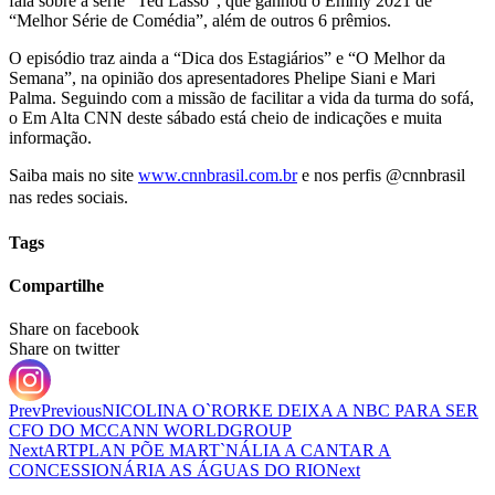
fala sobre a série “Ted Lasso”, que ganhou o Emmy 2021 de
“Melhor Série de Comédia”, além de outros 6 prêmios.
O episódio traz ainda a “Dica dos Estagiários” e “O Melhor da
Semana”, na opinião dos apresentadores Phelipe Siani e Mari
Palma. Seguindo com a missão de facilitar a vida da turma do sofá,
o Em Alta CNN deste sábado está cheio de indicações e muita
informação.
Saiba mais no site
www.cnnbrasil.com.br
e nos perfis @cnnbrasil
nas redes sociais.
Tags
Compartilhe
Share on facebook
Share on twitter
Prev
Previous
NICOLINA O`RORKE DEIXA A NBC PARA SER
CFO DO MCCANN WORLDGROUP
Next
ARTPLAN PÕE MART`NÁLIA A CANTAR A
CONCESSIONÁRIA AS ÁGUAS DO RIO
Next