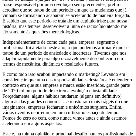
fosse responsável por uma revolução sem precedentes, prefiro
acreditar que se tratou de um período em que as mudanças que já
vinham se formatando acabaram se acelerando de maneira forçada.
É sabido que este período se trata de um capítulo triste para nossa
história, mas tentarei desenvolver a linha de raciocínio atendo-me
tão somente às questões mercadológicas.
Independentemente de como cada país, empresa, segmento e
profissional foi afetado neste ano, o que podemos afirmar é que se
tratou de um período de ansiedade e incertezas. Tivemos que nos
adaptar rapidamente para algo razoavelmente desconhecido em
termos de mecânica, dinâmica e resultados futuros.
E como tudo isso acabou impactando o marketing? Levando em
consideração que uma das responsabilidades desta área é entender o
contexto em que sua empresa e marca estão inseridos, grande parte
de 2020 foi um período de extrema evolução e instabilidade.
Forçadamente, alguns hábitos mudaram (alguns em definitivo),
algumas das grandes economias se mostraram mais frágeis do que
imaginamos, empresas fecharam e unicórnios surgiram. Enfim,
vários eventos ocorreram em um curtíssimo espaço de tempo.
Fomos do zero ao cem, como nunca vimos antes e ainda estamos
acelerando em alguns aspectos.
Este é, na minha opinião, o principal desafio para os profissionais de