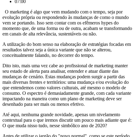
07:00
O marketing é algo que vem mudando com o tempo, seja por
evolução própria ou respondendo às mudanças de como o mundo
vem se portando. Isso sem contar com os efêmeros hypes do
momento que, de uma forma ou de outra, acabam se transformando
em canais de alta relevância, sustentáveis ou não.
A utilização do bom senso na elaboração de estratégias focadas em
resultados talvez seja a única variante que não se alterou,
conceitualmente falando, no decorrer do tempo.
Dito isto, mais uma vez cabe ao profissional de marketing manter
seu estado de alerta para analisar, entender e atuar diante das
mudanças de cenário. Estas mudanças podem surgir a partir das
mais diversas frentes e territórios: uma mudança e/ou evolução do
que entendemos como valores culturais, até mesmo o modelo de
consumo. O espectro é demasiadamente grande, com cada variante
impactando na maneira como um plano de marketing deve ser
desenhado para ser mais ou menos efetivo.
Até aqui, nenhuma grande novidade, apenas um nivelamento
contextual para o que iremos discutir um pouco mais adiante que é:
O que muda nisso tudo, nesse simbólico ano de 2020?
Antes de utilizar o jargão do "novo normal", como se este período