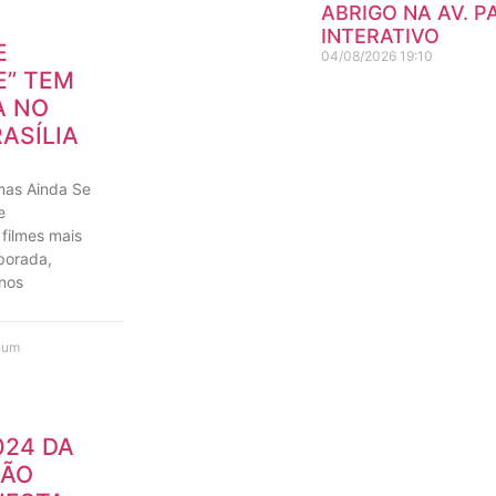
ABRIGO NA AV. P
INTERATIVO
E
04/08/2026
19:10
E” TEM
A NO
ASÍLIA
mas Ainda Se
e
 filmes mais
porada,
 nos
hum
2024 DA
RÃO