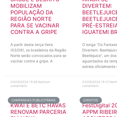
MOBILIZAM
DIVERTEM:
POPULAÇÃO DA
BEETLEJUIC
REGIÃO NORTE
BEETLEJUIC
PARA SE VACINAR
PRÉ-ESTREI
CONTRA A GRIPE
IGUATEMI BR
A partir desta terça-feira
O longa “Os Fantas
(03/09), os brasileiros da Região
Divertem: Beetlejuic
Norte serão convocados para se
Beetlejuice”, um dos
vacinar contra a gripe. A
aguardados da tem
estreia oficialmente
03/09/2024
15:28
Nenhum
03/09/2024
15:12
Nen
comentário
comentário
CAMPANHAS PUBLICITÁRIAS
EVENTOS
KWAI E BETC HAVAS
FestDigital 
RENOVAM PARCERIA
APPM RIBEI