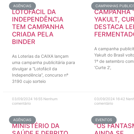
AGÊNCIAS
CAMPANHAS PUBLICI
LOTOFÁCIL DA
CAMPANHA 
INDEPENDÊNCIA
YAKULT, CU
TEM CAMPANHA
DESTACA LE
CRIADA PELA
FERMENTAD
BINDER
A campanha publicit
Yakult do Brasil volt
As Loterias da CAIXA lançam
1º de setembro com 
uma campanha publicitária para
‘Curte 2’,
divulgar a “Lotofácil da
Independência”, concurso nº
3190 cujo sorteio
03/09/2024
16:55
Nenhum
03/09/2024
16:42
Nen
comentário
comentário
AGÊNCIAS
EVENTOS
MINISTÉRIO DA
“OS FANTA
SAÚDE E DEBRITO
AINDA SE