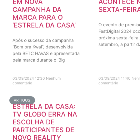
EM NOVA
ACONTECE 
CAMPANHA DA
SEXTA-FEIR
MARCA PARA O
‘ESTRELA DA CASA’
O evento de premia
FestDigital 2024 oco
próxima sexta-feira,
Após o sucesso da campanha
setembro, a partir 
“Bom pra Kwai”, desenvolvida
pela BETC HAVAS e apresentada
pela marca durante o ‘Big
03/09/2024
12:30
Nenhum
03/09/2024
11:40
Nen
comentário
comentário
ARTIGOS
ESTRELA DA CASA:
TV GLOBO ERRA NA
ESCOLHA DE
PARTICIPANTES DE
NOVO REALITY