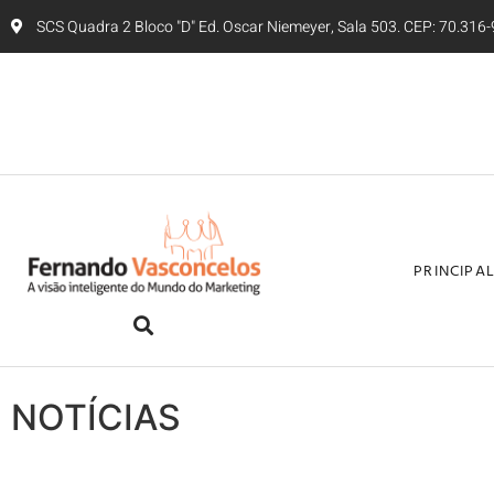
SCS Quadra 2 Bloco "D" Ed. Oscar Niemeyer, Sala 503. CEP: 70.316-9
PRINCIPA
NOTÍCIAS