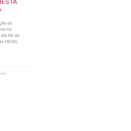
NESTA
A
ção do
rre na
 dia 06 de
das 19h30,
hum