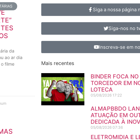
TÁRIAS
Siga a nossa página
“É
RTE”
ITES
Siga-nos no tw
OS
Inscreva-se em no
ária da
ou ao ar dia
Mais recentes
o filme
BINDER FOCA NO
TORCEDOR EM N
LOTECA
05/08/2026
17:22
hum
ALMAPBBDO LANÇ
ATUAÇÃO EM OU
DEDICADA À INO
05/08/2026
07:36
SMAS
ELETROMIDIA E 