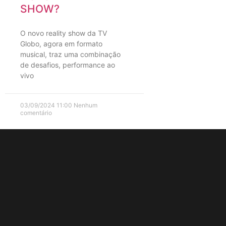
SHOW?
O novo reality show da TV
Globo, agora em formato
musical, traz uma combinação
de desafios, performance ao
vivo
03/09/2024
11:00
Nenhum
comentário