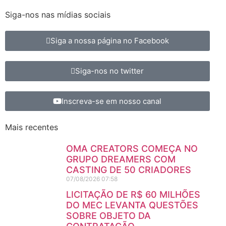
Siga-nos nas mídias sociais
Siga a nossa página no Facebook
Siga-nos no twitter
Inscreva-se em nosso canal
Mais recentes
OMA CREATORS COMEÇA NO
GRUPO DREAMERS COM
CASTING DE 50 CRIADORES
07/08/2026
07:58
LICITAÇÃO DE R$ 60 MILHÕES
DO MEC LEVANTA QUESTÕES
SOBRE OBJETO DA