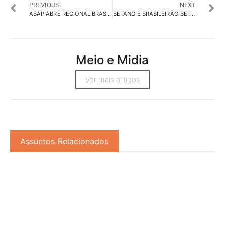
PREVIOUS
NEXT
ABAP ABRE REGIONAL BRASÍLIA PARA FORTALECER AGÊNCIAS E MERCADO PUBLICITÁRIO
BETANO E BRASILEIRÃO BETANO COMEMORAM OUTUBRO ROSA COM AÇÃO FOCADA NO CÂNCER DE MAMA
Meio e Midia
Ver mais artigos
Assuntos Relacionados