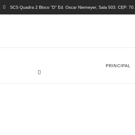
SCS Quadra 2 Bloco "D" Ed. Oscar Niemeyer, Sala 503. CEP: 70.3
PRINCIPAL