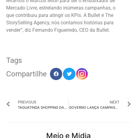
levamos o Marcos Mion para ser o embaixador de
Mercado Livre, estrelando inúmeras campanhas, o
que contribuiu para atingir os KPis. A Bullet é The
StorySelling Agency, nós contamos histórias para
vender”, diz Fernando Figueiredo, CEO da Bullet.
Tags
Compartilhe
PREVIOUS
NEXT
TAGUATINGA SHOPPING DARÁ JANTARES AOS NAMORADOS
GOVERNO LANÇA CAMPANHA EVOCANDO PAZ NAS ESCOLAS
Meio e Midia