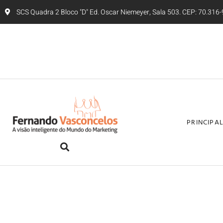
SCS Quadra 2 Bloco "D" Ed. Oscar Niemeyer, Sala 503. CEP: 70.316-9
PRINCIPA